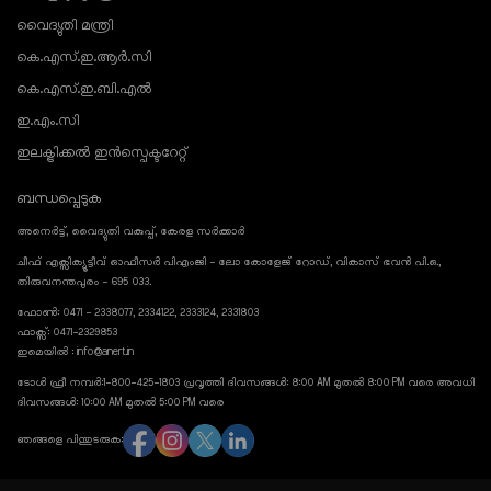
വൈദ്യുതി മന്ത്രി
കെ.എസ്.ഇ.ആർ.സി
കെ.എസ്.ഇ.ബി.എൽ
ഇ.എം.സി
ഇലക്ട്രിക്കൽ ഇൻസ്പെക്ടറേറ്റ്
ബന്ധപ്പെടുക
അനെർട്ട്, വൈദ്യുതി വകുപ്പ്, കേരള സർക്കാർ
ചീഫ് എക്സിക്യൂട്ടീവ് ഓഫീസർ പിഎംജി - ലോ കോളേജ് റോഡ്, വികാസ് ഭവൻ പി.ഒ.,
തിരുവനന്തപുരം - 695 033.
ഫോൺ: 0471 - 2338077, 2334122, 2333124, 2331803
ഫാക്സ്: 0471-2329853
ഇമെയിൽ : info@anert.in
ടോൾ ഫ്രീ നമ്പർ:1-800-425-1803 പ്രവൃത്തി ദിവസങ്ങൾ: 8:00 AM മുതൽ 8:00 PM വരെ അവധി
ദിവസങ്ങൾ: 10:00 AM മുതൽ 5:00 PM വരെ
ഞങ്ങളെ പിന്തുടരുക: