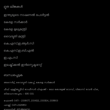
ദ്രുത ലിങ്കുകൾ
ഇന്ത്യയുടെ നാഷണൽ പോർട്ടൽ
കേരള സർക്കാർ
കേരള മുഖ്യമന്ത്രി
വൈദ്യുതി മന്ത്രി
കെ.എസ്.ഇ.ആർ.സി
കെ.എസ്.ഇ.ബി.എൽ
ഇ.എം.സി
ഇലക്ട്രിക്കൽ ഇൻസ്പെക്ടറേറ്റ്
ബന്ധപ്പെടുക
അനെർട്ട്, വൈദ്യുതി വകുപ്പ്, കേരള സർക്കാർ
ചീഫ് എക്സിക്യൂട്ടീവ് ഓഫീസർ പിഎംജി - ലോ കോളേജ് റോഡ്, വികാസ് ഭവൻ പി.ഒ.,
തിരുവനന്തപുരം - 695 033.
ഫോൺ: 0471 - 2338077, 2334122, 2333124, 2331803
ഫാക്സ്: 0471-2329853
ഇമെയിൽ : info@anert.in