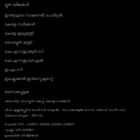
ദ്രുത ലിങ്കുകൾ
ഇന്ത്യയുടെ നാഷണൽ പോർട്ടൽ
കേരള സർക്കാർ
കേരള മുഖ്യമന്ത്രി
വൈദ്യുതി മന്ത്രി
കെ.എസ്.ഇ.ആർ.സി
കെ.എസ്.ഇ.ബി.എൽ
ഇ.എം.സി
ഇലക്ട്രിക്കൽ ഇൻസ്പെക്ടറേറ്റ്
ബന്ധപ്പെടുക
അനെർട്ട്, വൈദ്യുതി വകുപ്പ്, കേരള സർക്കാർ
ചീഫ് എക്സിക്യൂട്ടീവ് ഓഫീസർ പിഎംജി - ലോ കോളേജ് റോഡ്, വികാസ് ഭവൻ പി.ഒ.,
തിരുവനന്തപുരം - 695 033.
ഫോൺ: 0471 - 2338077, 2334122, 2333124, 2331803
ഫാക്സ്: 0471-2329853
ഇമെയിൽ : info@anert.in