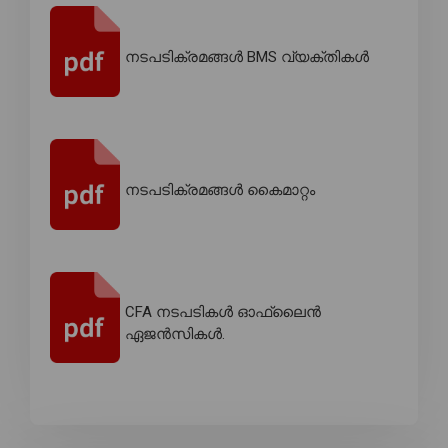
നടപടിക്രമങ്ങൾ BMS വ്യക്തികൾ
നടപടിക്രമങ്ങൾ കൈമാറ്റം
CFA നടപടികൾ ഓഫ്‌ലൈൻ
ഏജൻസികൾ.