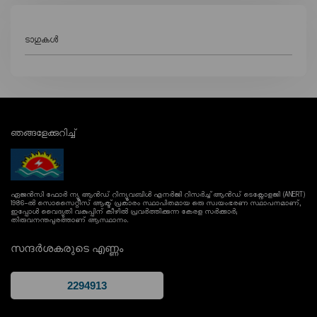
ടാഗുകൾ
ഞങ്ങളേക്കുറിച്ച്
ഏജൻസി ഫോർ ന്യൂ ആൻഡ് റിന്യൂവബിൾ എനർജി റിസർച്ച് ആൻഡ് ടെക്നോളജി (ANERT)
1986-ൽ സൊസൈറ്റീസ് ആക്ട് പ്രകാരം സ്ഥാപിതമായ ഒരു സ്വയംഭരണ സ്ഥാപനമാണ്,
ഇപ്പോൾ വൈദ്യുതി വകുപ്പിന് കീഴിൽ പ്രവർത്തിക്കുന്ന കേരള സർക്കാർ;
തിരുവനന്തപുരത്താണ് ആസ്ഥാനം.
സന്ദർശകരുടെ എണ്ണം