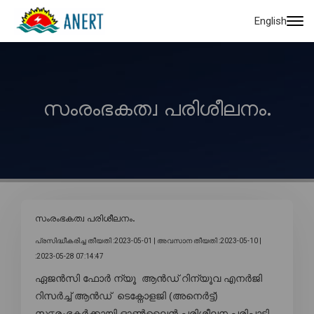
English
സംരംഭകത്വ പരിശീലനം.
സംരംഭകത്വ പരിശീലനം.
പ്രസിദ്ധീകരിച്ച തീയതി :2023-05-01 |
അവസാന തീയതി :2023-05-10 |
:2023-05-28 07:14:47
ഏജൻസി ഫോർ ന്യൂ ആൻഡ് റിന്യൂവ എനർജി
റിസർച്ച് ആൻഡ് ടെക്നോളജി (അനെർട്ട്)
സ൦രംഭകർക്കായി ഓൺലൈൻ പരിശീലന പരിപാടി