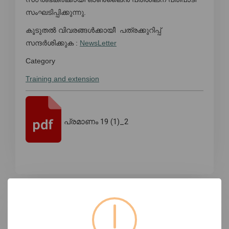
സംഘടിപ്പിക്കുന്നു.
കൂടുതൽ വിവരങ്ങൾക്കായീ പത്രക്കുറിപ്പ്
സന്ദർശിക്കുക :
NewsLetter
Category
Training and extension
പ്രമാണം 19 (1)_2
ടാഗുകൾ