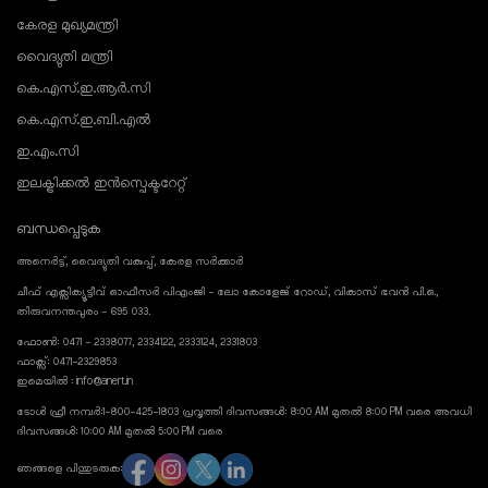
കേരള മുഖ്യമന്ത്രി
വൈദ്യുതി മന്ത്രി
കെ.എസ്.ഇ.ആർ.സി
കെ.എസ്.ഇ.ബി.എൽ
ഇ.എം.സി
ഇലക്ട്രിക്കൽ ഇൻസ്പെക്ടറേറ്റ്
ബന്ധപ്പെടുക
അനെർട്ട്, വൈദ്യുതി വകുപ്പ്, കേരള സർക്കാർ
ചീഫ് എക്സിക്യൂട്ടീവ് ഓഫീസർ പിഎംജി - ലോ കോളേജ് റോഡ്, വികാസ് ഭവൻ പി.ഒ.,
തിരുവനന്തപുരം - 695 033.
ഫോൺ: 0471 - 2338077, 2334122, 2333124, 2331803
ഫാക്സ്: 0471-2329853
ഇമെയിൽ : info@anert.in
ടോൾ ഫ്രീ നമ്പർ:1-800-425-1803 പ്രവൃത്തി ദിവസങ്ങൾ: 8:00 AM മുതൽ 8:00 PM വരെ അവധി
ദിവസങ്ങൾ: 10:00 AM മുതൽ 5:00 PM വരെ
ഞങ്ങളെ പിന്തുടരുക: