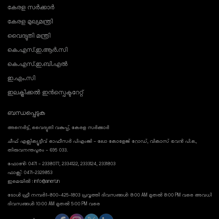
കേരള സർക്കാർ
കേരള മുഖ്യമന്ത്രി
വൈദ്യുതി മന്ത്രി
കെ.എസ്.ഇ.ആർ.സി
കെ.എസ്.ഇ.ബി.എൽ
ഇ.എം.സി
ഇലക്ട്രിക്കൽ ഇൻസ്പെക്ടറേറ്റ്
ബന്ധപ്പെടുക
അനെർട്ട്, വൈദ്യുതി വകുപ്പ്, കേരള സർക്കാർ
ചീഫ് എക്സിക്യൂട്ടീവ് ഓഫീസർ പിഎംജി - ലോ കോളേജ് റോഡ്, വികാസ് ഭവൻ പി.ഒ.,
തിരുവനന്തപുരം - 695 033.
ഫോൺ: 0471 - 2338077, 2334122, 2333124, 2331803
ഫാക്സ്: 0471-2329853
ഇമെയിൽ : info@anert.in
ടോൾ ഫ്രീ നമ്പർ:1-800-425-1803 പ്രവൃത്തി ദിവസങ്ങൾ: 8:00 AM മുതൽ 8:00 PM വരെ അവധി
ദിവസങ്ങൾ: 10:00 AM മുതൽ 5:00 PM വരെ