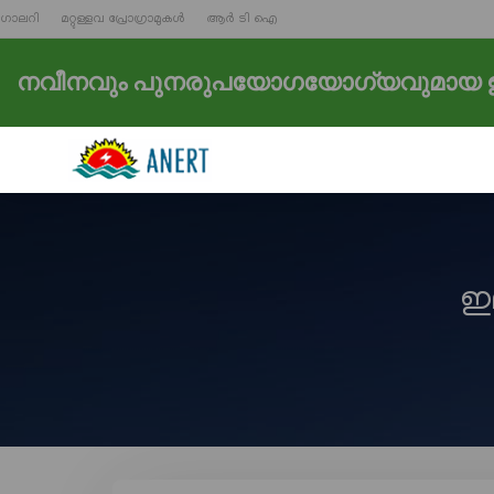
ഗാലറി
മറ്റുള്ളവ പ്രോഗ്രാമുകൾ
ആർ ടി ഐ
നവീനവും പുനരുപയോഗയോഗ്യവുമായ ഊ
ഇല