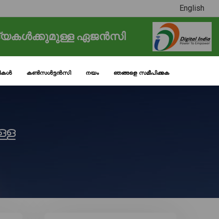
English
്യകൾക്കുമുള്ള ഏജൻസി
ടികൾ
കൺസൾട്ടൻസി
നയം
ഞങ്ങളെ സമീപിക്കുക
ള്ള