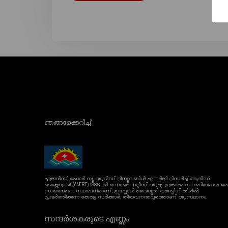
ഞങ്ങളേക്കുറിച്ച്
ഏജൻസി ഫോർ ന്യൂ ആൻഡ് റിന്യൂവബിൾ എനർജി റിസർച്ച് ആൻഡ്
ടെക്നോളജി (ANERT) 1986-ൽ സൊസൈറ്റീസ് ആക്ട് പ്രകാരം സ്ഥാപിതമായ ഒര
സ്വയംഭരണ സ്ഥാപനമാണ്, ഇപ്പോൾ വൈദ്യുതി വകുപ്പിന് കീഴിൽ
പ്രവർത്തിക്കുന്ന കേരള സർക്കാർ; തിരുവനന്തപുരത്താണ് ആസ്ഥാനം.
സന്ദർശകരുടെ എണ്ണം