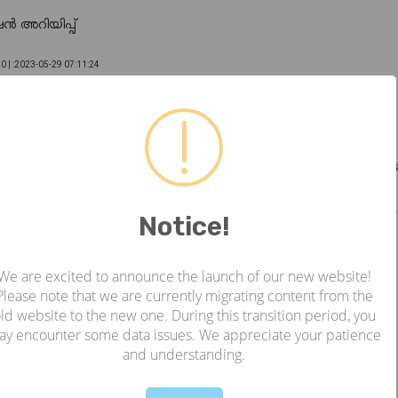
ഷൻ അറിയിപ്പ്
0 |
:2023-05-29 07:11:24
ിംഗ് ലൊക്കേഷനിൽ ഇ കാറുകൾ ചാർജ് ചെയ്യുന്നതിനുള്ള
പർ ഇലക്ട്രിക്കൽ വയറിംഗ് നൽകുന്നതിനുള്ള ക്വട്ടേഷൻ അറിയിപ്പ്
ിംഗ് ലൊക്കേഷനിൽ ഇ കാറുകൾ ചാർജ് ചെയ്യുന്നതിനുള്ള
മ്പർ ഇലക്ട്രിക്കൽ വയറിംഗ് നൽകുന്നതിന് ലൈസൻസുള്ള ഇലക്ട്രിക്ക
അനെർട്ട് ക്ഷണിച്ചു. ഉദ്ധരണി അറിയിപ്പ്
Notice!
We are excited to announce the launch of our new website!
Please note that we are currently migrating content from the
ld website to the new one. During this transition period, you
ay encounter some data issues. We appreciate your patience
and understanding.
!
Not valid!