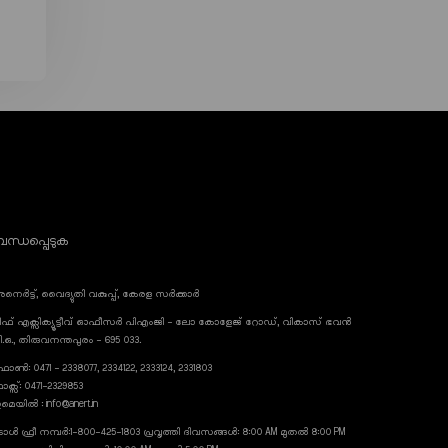
ന്ധപ്പെടുക
നെർട്ട്, വൈദ്യുതി വകുപ്പ്, കേരള സർക്കാർ
ീഫ് എക്സിക്യൂട്ടീവ് ഓഫീസർ പിഎംജി - ലോ കോളേജ് റോഡ്, വികാസ് ഭവൻ
ി.ഒ., തിരുവനന്തപുരം - 695 033.
ോൺ: 0471 - 2338077, 2334122, 2333124, 2331803
ാക്സ്: 0471-2329853
മെയിൽ : info@anert.in
ോൾ ഫ്രീ നമ്പർ:1-800-425-1803 പ്രവൃത്തി ദിവസങ്ങൾ: 8:00 AM മുതൽ 8:00 PM