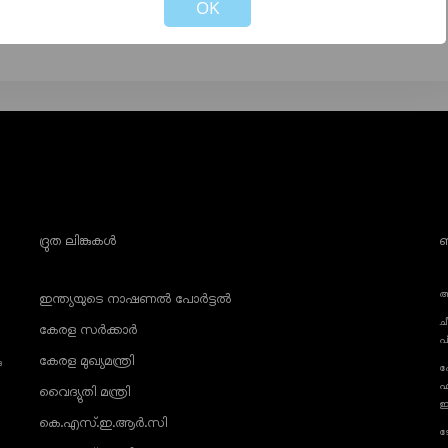
OK
ദ്രുത ലിങ്കുകൾ
ബ
അ
ഇന്ത്യയുടെ നാഷണൽ പോർട്ടൽ
ച
കേരള സർക്കാർ
പ
കേരള മുഖ്യമന്ത്രി
ു
ഫ
ഫ
വൈദ്യുതി മന്ത്രി
ഇ
കെ.എസ്.ഇ.ആർ.സി
ട