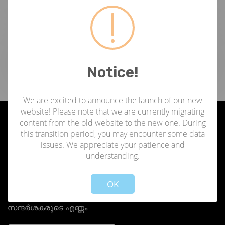
ടാഗുകൾ
Notice!
We are excited to announce the launch of our new
website! Please note that we are currently migrating
content from the old website to the new one. During
ഞങ്ങളേക്കുറിച്ച്
this transition period, you may encounter some data
issues. We appreciate your patience and
understanding.
Not valid!
!
ഏജൻസി ഫോർ ന്യൂ ആൻഡ് റിന്യൂവബിൾ എനർജി റിസർച്ച് ആൻഡ് ടെക്നോളജി (ANERT)
1986-ൽ സൊസൈറ്റീസ് ആക്ട് പ്രകാരം സ്ഥാപിതമായ ഒരു സ്വയംഭരണ സ്ഥാപനമാണ്,
OK
ഇപ്പോൾ വൈദ്യുതി വകുപ്പിന് കീഴിൽ പ്രവർത്തിക്കുന്ന കേരള സർക്കാർ;
തിരുവനന്തപുരത്താണ് ആസ്ഥാനം.
സന്ദർശകരുടെ എണ്ണം