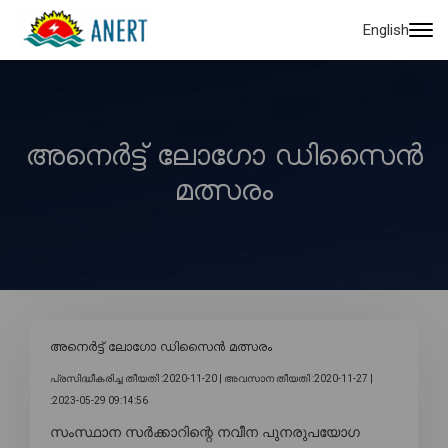
English
അനെർട്ട് ലോഗോ ഡിസൈൻ
മത്സരം
അനെർട്ട് ലോഗോ ഡിസൈൻ മത്സരം
പ്രസിദ്ധീകരിച്ച തീയതി :2020-11-20 |
അവസാന തീയതി :2020-11-27 |
:2023-05-29 09:14:56
സംസ്ഥാന സർക്കാറിന്റെ നവീന പുനരുപയോഗ