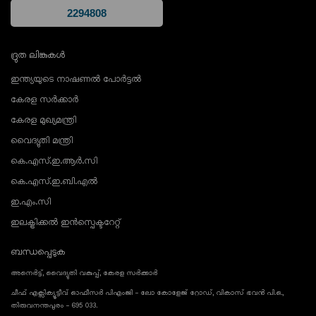
ദ്രുത ലിങ്കുകൾ
ഇന്ത്യയുടെ നാഷണൽ പോർട്ടൽ
കേരള സർക്കാർ
കേരള മുഖ്യമന്ത്രി
വൈദ്യുതി മന്ത്രി
കെ.എസ്.ഇ.ആർ.സി
കെ.എസ്.ഇ.ബി.എൽ
ഇ.എം.സി
ഇലക്ട്രിക്കൽ ഇൻസ്പെക്ടറേറ്റ്
ബന്ധപ്പെടുക
അനെർട്ട്, വൈദ്യുതി വകുപ്പ്, കേരള സർക്കാർ
ചീഫ് എക്സിക്യൂട്ടീവ് ഓഫീസർ പിഎംജി - ലോ കോളേജ് റോഡ്, വികാസ് ഭവൻ പി.ഒ.,
തിരുവനന്തപുരം - 695 033.