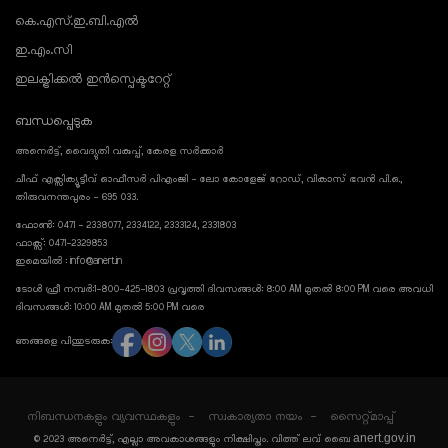
കെ.എസ്.ഇ.ബി.എൽ
ഇ.എം.സി
ഇലക്ട്രിക്കൽ ഇൻസ്പെക്ടറേറ്റ്
ബന്ധപ്പെടുക
അനെർട്ട്, വൈദ്യുതി വകുപ്പ്, കേരള സർക്കാർ
ചീഫ് എക്സിക്യൂട്ടീവ് ഓഫീസർ പിഎംജി - ലോ കോളേജ് റോഡ്, വികാസ് ഭവൻ പി.ഒ.,
തിരുവനന്തപുരം - 695 033.
ഫോൺ: 0471 - 2338077, 2334122, 2333124, 2331803
ഫാക്സ്: 0471-2329853
ഇമെയിൽ : info@anert.in
ടോൾ ഫ്രീ നമ്പർ:1-800-425-1803 പ്രവൃത്തി ദിവസങ്ങൾ: 8:00 AM മുതൽ 8:00 PM വരെ അവധി
ദിവസങ്ങൾ: 10:00 AM മുതൽ 5:00 PM വരെ
ഞങ്ങളെ പിന്തുടരുക:
നിബന്ധനകളും വ്യവസ്ഥകളും
സ്വകാര്യതാ നയം
സൈറ്റ്മാപ്പ്
anert.gov.in
© 2023 അനെർട്ട്, എല്ലാ അവകാശങ്ങളും നിക്ഷിപ്തം. വിത്ത് ലവ് ബൈ