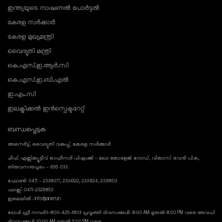
ഇന്ത്യയുടെ നാഷണൽ പോർട്ടൽ
കേരള സർക്കാർ
കേരള മുഖ്യമന്ത്രി
വൈദ്യുതി മന്ത്രി
കെ.എസ്.ഇ.ആർ.സി
കെ.എസ്.ഇ.ബി.എൽ
ഇ.എം.സി
ഇലക്ട്രിക്കൽ ഇൻസ്പെക്ടറേറ്റ്
ബന്ധപ്പെടുക
അനെർട്ട്, വൈദ്യുതി വകുപ്പ്, കേരള സർക്കാർ
ചീഫ് എക്സിക്യൂട്ടീവ് ഓഫീസർ പിഎംജി - ലോ കോളേജ് റോഡ്, വികാസ് ഭവൻ പി.ഒ.,
തിരുവനന്തപുരം - 695 033.
ഫോൺ: 0471 - 2338077, 2334122, 2333124, 2331803
ഫാക്സ്: 0471-2329853
ഇമെയിൽ : info@anert.in
ടോൾ ഫ്രീ നമ്പർ:1-800-425-1803 പ്രവൃത്തി ദിവസങ്ങൾ: 8:00 AM മുതൽ 8:00 PM വരെ അവധി