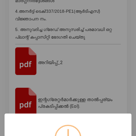
മാർഗ്ഗനിർദ്ദേശങ്ങൾ
4.അനർട്ട്-ടെക്/337/2018-PE1(ആർടിഎസ്)
വിജ്ഞാപന നം.
5. അനുവദിച്ച ഗ്രേഡ് അനുസരിച്ച് പരമാവധി ഒറ്റ
പ്ലാന്റ് കപ്പാസിറ്റി ഭേദഗതി ചെയ്തു
അറിയിപ്പ്_2
ഇന്റഗ്രേറ്റർമാർക്കുള്ള താൽപ്പര്യം
പ്രകടിപ്പിക്കൽ (EoI).