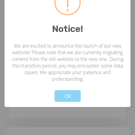
ഇതിനകം എംപാനൽ ചെയ്ത
ഏജൻസികൾക്കുള്ള
മാർഗ്ഗനിർദ്ദേശങ്ങൾ
Notice!
ഏജൻസികളുടെ
We are excited to announce the launch of our new
എംപാനൽമെന്റിനായുള്ള ADDENDUM
website! Please note that we are currently migrating
താൽപ്പര്യം പ്രകടിപ്പിക്കൽ
content from the old website to the new one. During
this transition period, you may encounter some data
issues. We appreciate your patience and
understanding.
Microsoft Word - ശേഷിയുടെ
Not valid!
!
അലോക്കേഷൻ
OK