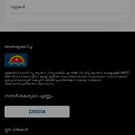
ടാഗുകൾ
ഞങ്ങളേക്കുറിച്ച്
ഏജൻസി ഫോർ ന്യൂ ആൻഡ് റിന്യൂവബിൾ എനർജി റിസർച്ച് ആൻഡ് ടെക്നോളജി (ANERT)
1986-ൽ സൊസൈറ്റീസ് ആക്ട് പ്രകാരം സ്ഥാപിതമായ ഒരു സ്വയംഭരണ സ്ഥാപനമാണ്,
ഇപ്പോൾ വൈദ്യുതി വകുപ്പിന് കീഴിൽ പ്രവർത്തിക്കുന്ന കേരള സർക്കാർ;
തിരുവനന്തപുരത്താണ് ആസ്ഥാനം.
സന്ദർശകരുടെ എണ്ണം
ദ്രുത ലിങ്കുകൾ