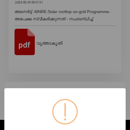
:2023-05-29 09:57:51
അനെർട്ട് -MNRE-Solar rooftop on-grid Programme-
അപേക്ഷ സ്വീകരിക്കുന്നത് - സംബന്‌ധിച്ച്‌
വൃത്താകൃതി
ടാഗുകൾ