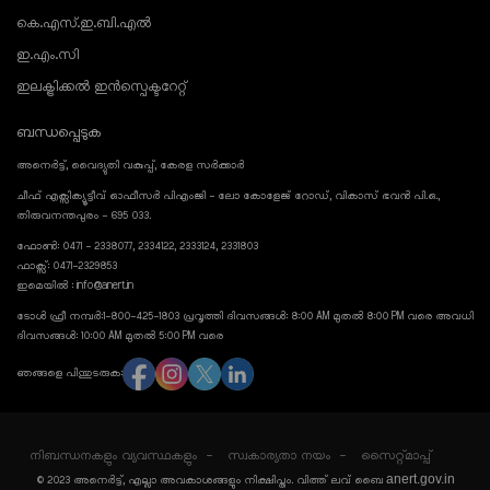
കെ.എസ്.ഇ.ബി.എൽ
ഇ.എം.സി
ഇലക്ട്രിക്കൽ ഇൻസ്പെക്ടറേറ്റ്
ബന്ധപ്പെടുക
അനെർട്ട്, വൈദ്യുതി വകുപ്പ്, കേരള സർക്കാർ
ചീഫ് എക്സിക്യൂട്ടീവ് ഓഫീസർ പിഎംജി - ലോ കോളേജ് റോഡ്, വികാസ് ഭവൻ പി.ഒ.,
തിരുവനന്തപുരം - 695 033.
ഫോൺ: 0471 - 2338077, 2334122, 2333124, 2331803
ഫാക്സ്: 0471-2329853
ഇമെയിൽ : info@anert.in
ടോൾ ഫ്രീ നമ്പർ:1-800-425-1803 പ്രവൃത്തി ദിവസങ്ങൾ: 8:00 AM മുതൽ 8:00 PM വരെ അവധി
ദിവസങ്ങൾ: 10:00 AM മുതൽ 5:00 PM വരെ
ഞങ്ങളെ പിന്തുടരുക:
നിബന്ധനകളും വ്യവസ്ഥകളും
സ്വകാര്യതാ നയം
സൈറ്റ്മാപ്പ്
anert.gov.in
© 2023 അനെർട്ട്, എല്ലാ അവകാശങ്ങളും നിക്ഷിപ്തം. വിത്ത് ലവ് ബൈ