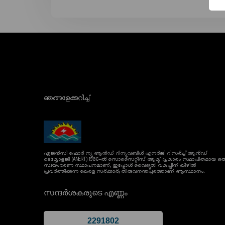
ഞങ്ങളേക്കുറിച്ച്
ഏജൻസി ഫോർ ന്യൂ ആൻഡ് റിന്യൂവബിൾ എനർജി റിസർച്ച് ആൻഡ്
ടെക്നോളജി (ANERT) 1986-ൽ സൊസൈറ്റീസ് ആക്ട് പ്രകാരം സ്ഥാപിതമായ ഒര
സ്വയംഭരണ സ്ഥാപനമാണ്, ഇപ്പോൾ വൈദ്യുതി വകുപ്പിന് കീഴിൽ
പ്രവർത്തിക്കുന്ന കേരള സർക്കാർ; തിരുവനന്തപുരത്താണ് ആസ്ഥാനം.
സന്ദർശകരുടെ എണ്ണം