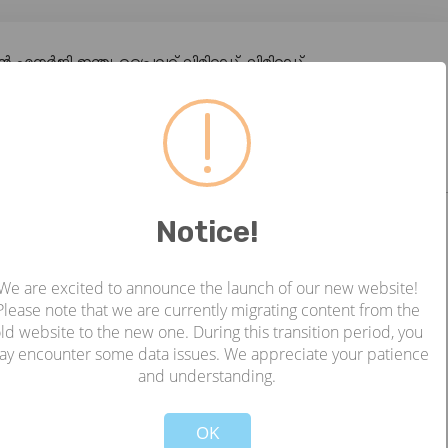
ജി ഇന്ത്യ പ്രൈവറ്റ് ലിമിറ്റഡ്. ലിമിറ്റഡ്
9 |
:2023-05-31 05:34:33
ർജി ഇന്ത്യ പ്രൈവറ്റ് ലിമിറ്റഡ്. അനെർട്ട് ഡെപ്പോസിറ്റ്
Notice!
We are excited to announce the launch of our new website!
Please note that we are currently migrating content from the
ൻഷൻ പിൻവലിക്കൽ കത്ത്
ld website to the new one. During this transition period, you
ay encounter some data issues. We appreciate your patience
and understanding.
!
Not valid!
OK