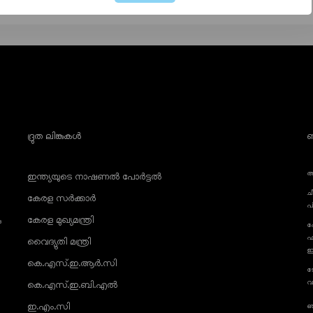
ദ്രുത ലിങ്കുകൾ
ബ
അ
ഇന്ത്യയുടെ നാഷണൽ പോർട്ടൽ
ച
കേരള സർക്കാർ
പ
കേരള മുഖ്യമന്ത്രി
ു
ഫ
ഫ
വൈദ്യുതി മന്ത്രി
ഇ
കെ.എസ്.ഇ.ആർ.സി
ട
വ
കെ.എസ്.ഇ.ബി.എൽ
ഇ.എം.സി
ഞ