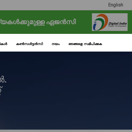
English
്യകൾക്കുമുള്ള ഏജൻസി
ടികൾ
കൺസൾട്ടൻസി
നയം
ഞങ്ങളെ സമീപിക്കുക
ൽ.
്