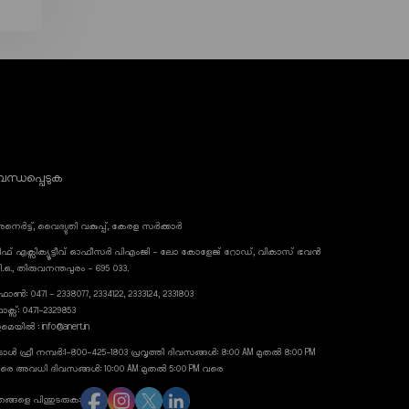
ന്ധപ്പെടുക
നെർട്ട്, വൈദ്യുതി വകുപ്പ്, കേരള സർക്കാർ
ീഫ് എക്സിക്യൂട്ടീവ് ഓഫീസർ പിഎംജി - ലോ കോളേജ് റോഡ്, വികാസ് ഭവൻ
ി.ഒ., തിരുവനന്തപുരം - 695 033.
ോൺ: 0471 - 2338077, 2334122, 2333124, 2331803
ാക്സ്: 0471-2329853
മെയിൽ : info@anert.in
ോൾ ഫ്രീ നമ്പർ:1-800-425-1803 പ്രവൃത്തി ദിവസങ്ങൾ: 8:00 AM മുതൽ 8:00 PM
രെ അവധി ദിവസങ്ങൾ: 10:00 AM മുതൽ 5:00 PM വരെ
ങ്ങളെ പിന്തുടരുക: