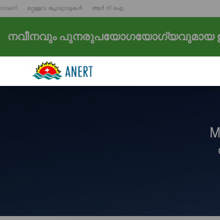
ഗാലറി
മറ്റുള്ളവ പ്രോഗ്രാമുകൾ
ആർ ടി ഐ
നവീനവും പുനരുപയോഗയോഗ്യവുമായ ഊ
M