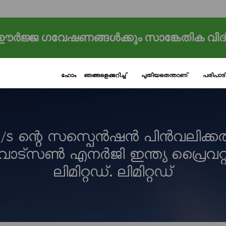
ർജ്ജ ഗവേഷണങ്ങൾക്കും സാങ്കേതിക വിദ
ഹോം
ഞങ്ങളെക്കുറിച്ച്
പുതിയതെന്താണ്
പരിപാ
/s ന്റെ സസ്പെൻഷൻ പിൻവലിക്ക
വാട്‌സൺ എനർജി ഇന്ത്യ പ്രൈവറ്റ
ലിമിറ്റഡ്. ലിമിറ്റഡ്