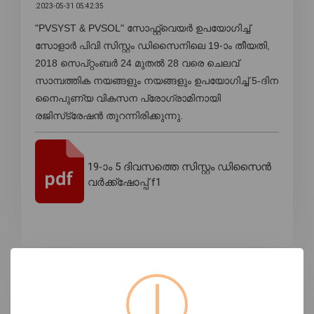
:2023-05-31 05:42:35
"PVSYST & PVSOL" സോഫ്റ്റ്‌വെയർ ഉപയോഗിച്ച്
സോളാർ പിവി സിസ്റ്റം ഡിസൈനിലെ 19-ാം തീയതി,
2018 സെപ്റ്റംബർ 24 മുതൽ 28 വരെ ചെലവ്
സാമ്പത്തിക നയങ്ങളും നയങ്ങളും ഉപയോഗിച്ച് 5-ദിന
നൈപുണ്യ വികസന പ്രോഗ്രാമിനായി
രജിസ്‌ട്രേഷൻ തുറന്നിരിക്കുന്നു.
19-ാം 5 ദിവസത്തെ സിസ്റ്റം ഡിസൈൻ
വർക്ക്ഷോപ്പ് f1
ടാഗുകൾ