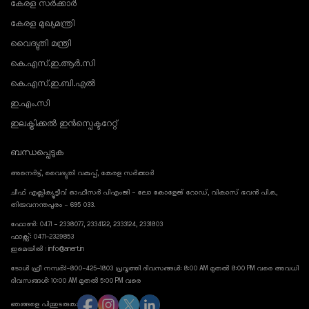
കേരള സർക്കാർ
കേരള മുഖ്യമന്ത്രി
വൈദ്യുതി മന്ത്രി
കെ.എസ്.ഇ.ആർ.സി
കെ.എസ്.ഇ.ബി.എൽ
ഇ.എം.സി
ഇലക്ട്രിക്കൽ ഇൻസ്പെക്ടറേറ്റ്
ബന്ധപ്പെടുക
അനെർട്ട്, വൈദ്യുതി വകുപ്പ്, കേരള സർക്കാർ
ചീഫ് എക്സിക്യൂട്ടീവ് ഓഫീസർ പിഎംജി - ലോ കോളേജ് റോഡ്, വികാസ് ഭവൻ പി.ഒ.,
തിരുവനന്തപുരം - 695 033.
ഫോൺ: 0471 - 2338077, 2334122, 2333124, 2331803
ഫാക്സ്: 0471-2329853
ഇമെയിൽ : info@anert.in
ടോൾ ഫ്രീ നമ്പർ:1-800-425-1803 പ്രവൃത്തി ദിവസങ്ങൾ: 8:00 AM മുതൽ 8:00 PM വരെ അവധി
ദിവസങ്ങൾ: 10:00 AM മുതൽ 5:00 PM വരെ
ഞങ്ങളെ പിന്തുടരുക: