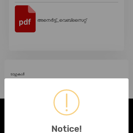
അനെർട്ട്_വെബ്സൈറ്റ്
ടാഗുകൾ
ഞങ്ങളേക്കുറിച്ച്
Notice!