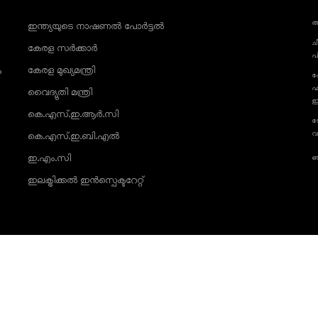
അ
ഇന്ത്യയുടെ നാഷണൽ പോർട്ടൽ
ച
കേരള സർക്കാർ
പ
കേരള മുഖ്യമന്ത്രി
ു
ഫ
ഫ
വൈദ്യുതി മന്ത്രി
ഇ
കെ.എസ്.ഇ.ആർ.സി
ട
വ
കെ.എസ്.ഇ.ബി.എൽ
ഇ.എം.സി
ഞ
ഇലക്ട്രിക്കൽ ഇൻസ്പെക്ടറേറ്റ്
പ്
© 20