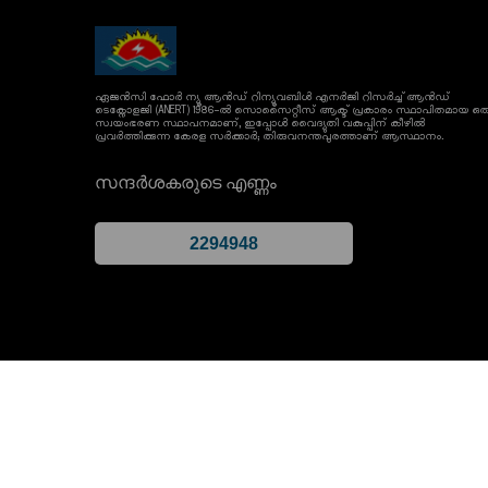
ഏജൻസി ഫോർ ന്യൂ ആൻഡ് റിന്യൂവബിൾ എനർജി റിസർച്ച് ആൻഡ്
ടെക്നോളജി (ANERT) 1986-ൽ സൊസൈറ്റീസ് ആക്ട് പ്രകാരം സ്ഥാപിതമായ ഒര
സ്വയംഭരണ സ്ഥാപനമാണ്, ഇപ്പോൾ വൈദ്യുതി വകുപ്പിന് കീഴിൽ
പ്രവർത്തിക്കുന്ന കേരള സർക്കാർ; തിരുവനന്തപുരത്താണ് ആസ്ഥാനം.
സന്ദർശകരുടെ എണ്ണം
നിബന്ധനകളും വ്യവസ്ഥകളും
സ്വകാര്യതാ നയം
സൈറ്റ്മാപ്