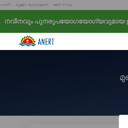
ഗാലറി
മറ്റുള്ളവ പ്രോഗ്രാമുകൾ
ആർ ടി ഐ
നവീനവും പുനരുപയോഗയോഗ്യവുമായ ഊ
മ