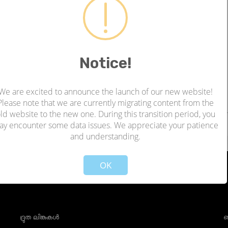
ധാനം
0 |
:2023-05-27 11:40:06
s been posted as Charge Officer of Chief Minister's Public Grievance
Notice!
We are excited to announce the launch of our new website!
Please note that we are currently migrating content from the
ld website to the new one. During this transition period, you
ay encounter some data issues. We appreciate your patience
and understanding.
!
Not valid!
OK
ദ്രുത ലിങ്കുകൾ
ബ