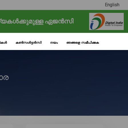
English
്യകൾക്കുമുള്ള ഏജൻസി
ടികൾ
കൺസൾട്ടൻസി
നയം
ഞങ്ങളെ സമീപിക്കുക
ാര