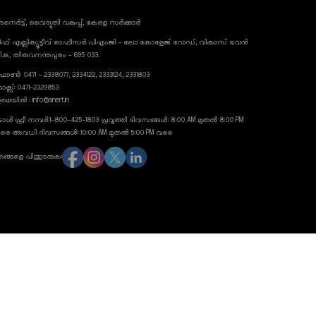
നെർട്ട്, വൈദ്യുതി വകുപ്പ്, കേരള സർക്കാർ
ീഫ് എക്സിക്യൂട്ടീവ് ഓഫീസർ പിഎംജി - ലോ കോളേജ് റോഡ്, വികാസ് ഭവൻ
ി.ഒ., തിരുവനന്തപുരം - 695 033.
ോൺ: 0471 - 2338077, 2334122, 2333124, 2331803
ാക്സ്: 0471-2329853
മെയിൽ : info@anert.in
ോൾ ഫ്രീ നമ്പർ:1-800-425-1803 പ്രവൃത്തി ദിവസങ്ങൾ: 8:00 AM മുതൽ 8:00 PM
രെ അവധി ദിവസങ്ങൾ: 10:00 AM മുതൽ 5:00 PM വരെ
ങ്ങളെ പിന്തുടരുക:
anert.gov.in
23 അനെർട്ട്, എല്ലാ അവകാശങ്ങളും നിക്ഷിപ്തം. വിത്ത് ലവ് ബൈ