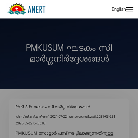
English
PMKUSUM ഘടകം സി
മാർഗ്ഗനിർദ്ദേശങ്ങൾ
PMKUSUM ഘടകം സി മാർഗ്ഗനിർദ്ദേശങ്ങൾ
പ്രസിദ്ധീകരിച്ച തീയതി :2021-07-22 |
അവസാന തീയതി :2021-08-22 |
:2023-05-29 04:56:08
PMKUSUM സോളാർ പമ്പ് നടപ്പിലാക്കുന്നതിനുള്ള