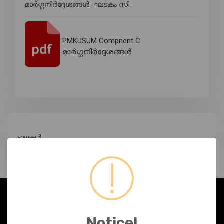
മാർഗ്ഗനിർദ്ദേശങ്ങൾ -ഘടകം സി
PMKUSUM Compnent C
മാർഗ്ഗനിർദ്ദേശങ്ങൾ
ടാഗുകൾ
ഞങ്ങളേക്കുറിച്ച്
Notice!