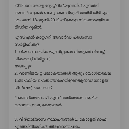
2018-ലെ കേരള സ്റ്റേറ്റ് റിന്യൂവബിൾ എനർജി
അവാർഡുകൾ ബഹു. വൈദ്യുതി മന്ത്രി ശ്രീ എം
എം മണി 18-ജൂൺ-2019-ന് കേരള നിയമസഭയിലെ
മീഡിയ റൂമിൽ.
എസ്/എൻ കാറ്റഗറി അവാർഡ് പ്രശംസാ
സർട്ടിഫിക്കറ്റ്
1. വ്യാവസായിക യൂണിറ്റുകൾ വിൽട്ടൺ വീവേഴ്സ്
പ്രൈവറ്റ് ലിമിറ്റഡ്,
ആലപ്പുഴ
2. വാണിജ്യ ഉപഭോക്താക്കൾ ആരും യോഗ്യരല്ല
1.അഹലിയ ഹെൽത്ത് ഹെറിറ്റേജ് ആൻഡ് നോളജ്
വില്ലേജ്, പാലക്കാട്
2.വൈദ്യരത്നം പി എസ് വാര്യരുടെ ആര്യ
വൈദ്യശാല, കോട്ടക്കൽ
3. വിദ്യാഭ്യാസ സ്ഥാപനങ്ങൾ 1. കോളേജ് ഓഫ്
എഞ്ചിനീയറിംഗ്, തിരുവനന്തപുരം