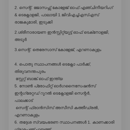
2. സെന്റ്. ജോസഫ്സ് കോളേജ് ഓഫ് എഞ്ചിനീയറിംഗ്
& ടെക്നോളജി, പാലായി 1.ജിവിഎച്ച്എസ്എസ്
രാജകുമാരി, ഇടുക്കി
2.ശ്രീനാരായണ ഇൻസ്റ്റിറ്റ്യൂട്ട് ഓഫ് ടെക്‌നോളജി,
അടൂർ
3.സെന്റ്. തെരേസാസ് കോളേജ്, എറണാകുളം
4. പൊതു സ്ഥാപനങ്ങൾ ടെക്നോ പാർക്ക്,
തിരുവനന്തപുരം
സ്റ്റേറ്റ് ബാങ്ക് ഓഫ് ഇന്ത്യ
5. നോൺ പ്രോഫിറ്റ് ഓർഗനൈസേഷൻസ്
ഇന്റഗ്രേറ്റഡ് റൂറൽ ടെക്നോളജി സെന്റർ,
പാലക്കാട്
സെന്റ് ഫ്രാൻസിസ് അസീസി കത്തീഡ്രൽ,
എറണാകുളം
6. തദ്ദേശ സ്വയംഭരണ സ്ഥാപനങ്ങൾ 1. കാണക്കാരി
ഗ്രാമപഞ്ചായത്ത്