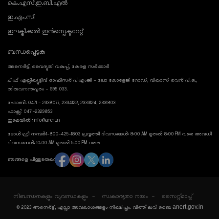
കെ.എസ്.ഇ.ബി.എൽ
ഇ.എം.സി
ഇലക്ട്രിക്കൽ ഇൻസ്പെക്ടറേറ്റ്
ബന്ധപ്പെടുക
അനെർട്ട്, വൈദ്യുതി വകുപ്പ്, കേരള സർക്കാർ
ചീഫ് എക്സിക്യൂട്ടീവ് ഓഫീസർ പിഎംജി - ലോ കോളേജ് റോഡ്, വികാസ് ഭവൻ പി.ഒ.,
തിരുവനന്തപുരം - 695 033.
ഫോൺ: 0471 - 2338077, 2334122, 2333124, 2331803
ഫാക്സ്: 0471-2329853
ഇമെയിൽ : info@anert.in
ടോൾ ഫ്രീ നമ്പർ:1-800-425-1803 പ്രവൃത്തി ദിവസങ്ങൾ: 8:00 AM മുതൽ 8:00 PM വരെ അവധി
ദിവസങ്ങൾ: 10:00 AM മുതൽ 5:00 PM വരെ
ഞങ്ങളെ പിന്തുടരുക:
നിബന്ധനകളും വ്യവസ്ഥകളും
സ്വകാര്യതാ നയം
സൈറ്റ്മാപ്പ്
anert.gov.in
© 2023 അനെർട്ട്, എല്ലാ അവകാശങ്ങളും നിക്ഷിപ്തം. വിത്ത് ലവ് ബൈ