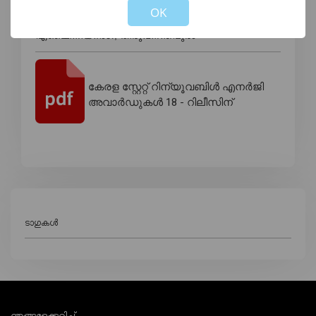
OK
2.ശ്രീ. സേവ്യർ ജെ എസ്, കോളേജ് ഓഫ്
എഞ്ചിനീയറിംഗ്, തിരുവനന്തപുരം
കേരള സ്റ്റേറ്റ് റിന്യൂവബിൾ എനർജി
അവാർഡുകൾ 18 - റിലീസിന്
ടാഗുകൾ