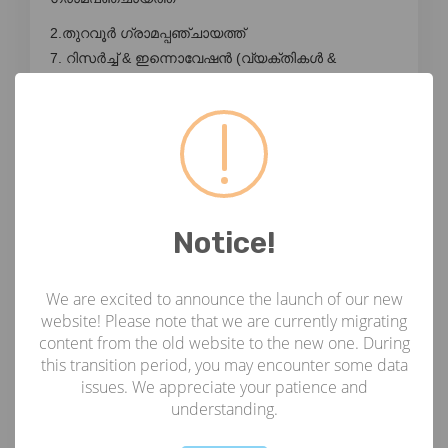
2.തുറവൂർ ഗ്രാമപ്പഞ്ചായത്ത്
7. റിസർച്ച് & ഇന്നൊവേഷൻ (വ്യക്തികൾ &
സ്ഥാപനങ്ങൾ) ആരും യോഗ്യത നേടിയിട്ടില്ല
1.ICAR - സെൻട്രൽ ഇൻസ്റ്റിറ്റ്യൂട്ട് ഓഫ് ഫിഷറീസ്
ടെക്നോളജി, എറണാകുളം
2.അമൃത വിശ്വവിദ്യാപീഠം, എറണാകുളം
3. കോളേജ് ഓഫ് എഞ്ചിനീയറിംഗ്, തിരുവനന്തപുരം
Notice!
8. RE പവർ വ്യവസായം 1.Solgen Energy Pvt.
ലിമിറ്റഡ്, തൃശൂർ
We are excited to announce the launch of our new
2.മൂപ്പൻസ് എനർജി സൊല്യൂഷൻസ് പ്രൈവറ്റ്
website! Please note that we are currently migrating
ലിമിറ്റഡ്. ലിമിറ്റഡ്, എറണാകുളം
content from the old website to the new one. During
this transition period, you may encounter some data
മുഹമ്മദ് സുബീർ അലി, കോഴിക്കോട്
issues. We appreciate your patience and
9. വ്യക്തികൾ ഡോ. കുമാരവേൽ എസ്, എൻഐടി
understanding.
കോഴിക്കോട് 1. ശ്രീ. സുനീഷ് കുമാർ,
Not valid!
!
തിരുവനന്തപുരം