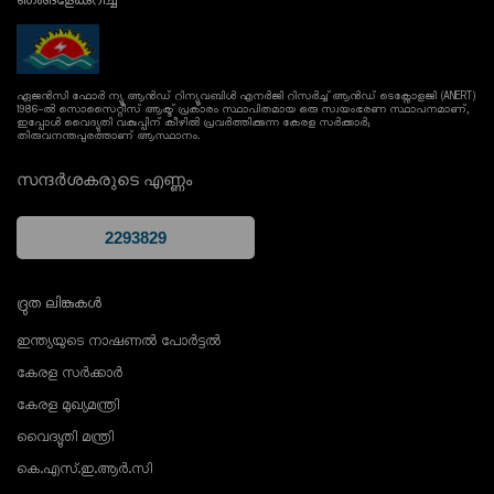
ഞങ്ങളേക്കുറിച്ച്
ഏജൻസി ഫോർ ന്യൂ ആൻഡ് റിന്യൂവബിൾ എനർജി റിസർച്ച് ആൻഡ് ടെക്നോളജി (ANERT)
1986-ൽ സൊസൈറ്റീസ് ആക്ട് പ്രകാരം സ്ഥാപിതമായ ഒരു സ്വയംഭരണ സ്ഥാപനമാണ്,
ഇപ്പോൾ വൈദ്യുതി വകുപ്പിന് കീഴിൽ പ്രവർത്തിക്കുന്ന കേരള സർക്കാർ;
തിരുവനന്തപുരത്താണ് ആസ്ഥാനം.
സന്ദർശകരുടെ എണ്ണം
ദ്രുത ലിങ്കുകൾ
ഇന്ത്യയുടെ നാഷണൽ പോർട്ടൽ
കേരള സർക്കാർ
കേരള മുഖ്യമന്ത്രി
വൈദ്യുതി മന്ത്രി
കെ.എസ്.ഇ.ആർ.സി