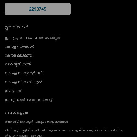
ദ്രുത ലിങ്കുകൾ
ഇന്ത്യയുടെ നാഷണൽ പോർട്ടൽ
കേരള സർക്കാർ
കേരള മുഖ്യമന്ത്രി
വൈദ്യുതി മന്ത്രി
കെ.എസ്.ഇ.ആർ.സി
കെ.എസ്.ഇ.ബി.എൽ
ഇ.എം.സി
ഇലക്ട്രിക്കൽ ഇൻസ്പെക്ടറേറ്റ്
ബന്ധപ്പെടുക
അനെർട്ട്, വൈദ്യുതി വകുപ്പ്, കേരള സർക്കാർ
ചീഫ് എക്സിക്യൂട്ടീവ് ഓഫീസർ പിഎംജി - ലോ കോളേജ് റോഡ്, വികാസ് ഭവൻ പി.ഒ.,
തിരുവനന്തപുരം - 695 033.