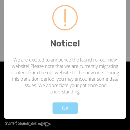
ടാഗുകൾ
Notice!
We are excited to announce the launch of our new
website! Please note that we are currently migrating
content from the old website to the new one. During
ഞങ്ങളേക്കുറിച്ച്
this transition period, you may encounter some data
issues. We appreciate your patience and
understanding.
Not valid!
!
ഏജൻസി ഫോർ ന്യൂ ആൻഡ് റിന്യൂവബിൾ എനർജി റിസർച്ച് ആൻഡ് ടെക്നോളജി (ANERT)
1986-ൽ സൊസൈറ്റീസ് ആക്ട് പ്രകാരം സ്ഥാപിതമായ ഒരു സ്വയംഭരണ സ്ഥാപനമാണ്,
OK
ഇപ്പോൾ വൈദ്യുതി വകുപ്പിന് കീഴിൽ പ്രവർത്തിക്കുന്ന കേരള സർക്കാർ;
തിരുവനന്തപുരത്താണ് ആസ്ഥാനം.
സന്ദർശകരുടെ എണ്ണം