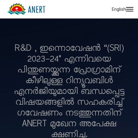
English
R&D , ഇന്നൊവേഷൻ “(SRI)
2023-24" എന്നിവയെ
പിന്തുണയ്ക്കുന്ന പ്രോഗ്രാമിന്
കീഴിലുള്ള റിന്യൂവബിൾ
എനർജിയുമായി ബന്ധപ്പെട്ട
വിഷയങ്ങളിൽ സഹകരിച്ച്
ഗവേഷണം നടത്തുന്നതിന്
ANERT മുഖേന അപേക്ഷ
ക്ഷണിച്ചു.