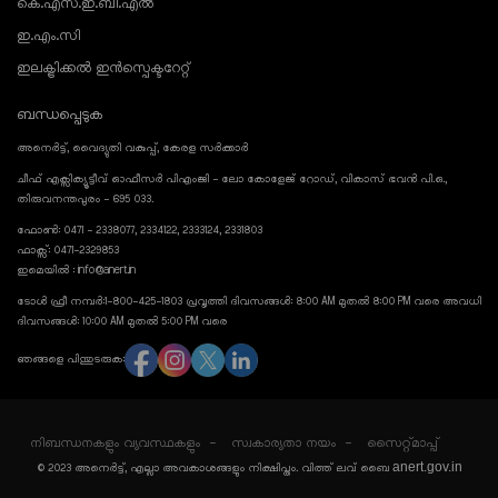
കെ.എസ്.ഇ.ബി.എൽ
ഇ.എം.സി
ഇലക്ട്രിക്കൽ ഇൻസ്പെക്ടറേറ്റ്
ബന്ധപ്പെടുക
അനെർട്ട്, വൈദ്യുതി വകുപ്പ്, കേരള സർക്കാർ
ചീഫ് എക്സിക്യൂട്ടീവ് ഓഫീസർ പിഎംജി - ലോ കോളേജ് റോഡ്, വികാസ് ഭവൻ പി.ഒ.,
തിരുവനന്തപുരം - 695 033.
ഫോൺ: 0471 - 2338077, 2334122, 2333124, 2331803
ഫാക്സ്: 0471-2329853
ഇമെയിൽ : info@anert.in
ടോൾ ഫ്രീ നമ്പർ:1-800-425-1803 പ്രവൃത്തി ദിവസങ്ങൾ: 8:00 AM മുതൽ 8:00 PM വരെ അവധി
ദിവസങ്ങൾ: 10:00 AM മുതൽ 5:00 PM വരെ
ഞങ്ങളെ പിന്തുടരുക:
നിബന്ധനകളും വ്യവസ്ഥകളും
സ്വകാര്യതാ നയം
സൈറ്റ്മാപ്പ്
anert.gov.in
© 2023 അനെർട്ട്, എല്ലാ അവകാശങ്ങളും നിക്ഷിപ്തം. വിത്ത് ലവ് ബൈ