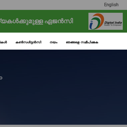
English
്യകൾക്കുമുള്ള ഏജൻസി
ടികൾ
കൺസൾട്ടൻസി
നയം
ഞങ്ങളെ സമീപിക്കുക
ം