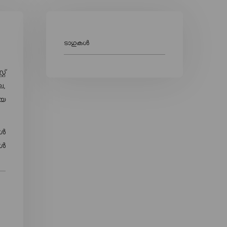
ടാഗുകൾ
റ്
ല,
ായ
ങൾ
കൾ