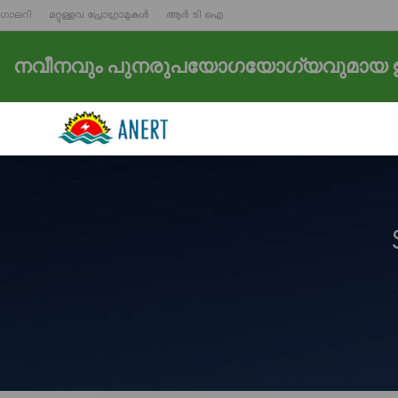
ഗാലറി
മറ്റുള്ളവ പ്രോഗ്രാമുകൾ
ആർ ടി ഐ
നവീനവും പുനരുപയോഗയോഗ്യവുമായ ഊ