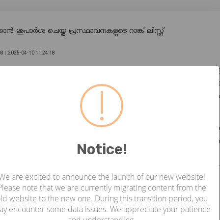
 ശുപാർശ ചെയ്ത പ്രസ്ഥാവനകളുടെ റാങ്ക് ലിസ്റ്റ്
3 |
:2025-04-10 11:24:18
മാക്കി, 12 നിർദ്ദേശങ്ങളുടെ ഒരു താൽക്കാലിക റാങ്ക് ലിസ്റ്
റിൽ ഉൾപ്പെടുത്തുന്നത് സാമ്പത്തിക സഹായത്തിന് ഉറപ്പുനൽകുന്നില്
 പാലിക്കുന്നില്ലെങ്കിൽ അവ നിരസിക്കപ്പെട്ടേക്കാം. ലഭ്യമ
ാമ്പത്തിക സഹായം അനുവദിക്കും.
ങ്ങൾ അന്തിമമാക്കുന്നതിനുമായി വ്യക്തിഗത ആശയവിനിമയങ്
ിരഞ്ഞെടുത്ത നിർദ്ദേശങ്ങൾക്ക് മാത്രമേ അംഗീകാര ഉത്തരവു
Notice!
We are excited to announce the launch of our new website!
Please note that we are currently migrating content from the
ld website to the new one. During this transition period, you
ay encounter some data issues. We appreciate your patience
്പത്തിക സഹായം അനുവദിക്കാൻ ശുപാർശ ചെയ്ത