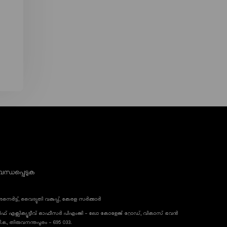
ന്ധപ്പെടുക
നെർട്ട്, വൈദ്യുതി വകുപ്പ്, കേരള സർക്കാർ
ീഫ് എക്സിക്യൂട്ടീവ് ഓഫീസർ പിഎംജി - ലോ കോളേജ് റോഡ്, വികാസ് ഭവൻ
ി.ഒ., തിരുവനന്തപുരം - 695 033.