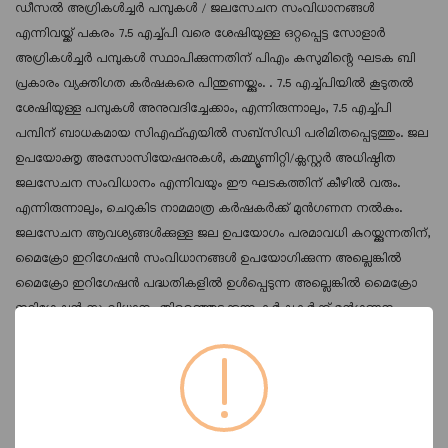
ഡീസൽ അഗ്രികൾച്ചർ പമ്പുകൾ / ജലസേചന സംവിധാനങ്ങൾ
എന്നിവയ്ക്ക് പകരം 7.5 എച്ച്പി വരെ ശേഷിയുള്ള ഒറ്റപ്പെട്ട സോളാർ
അഗ്രികൾച്ചർ പമ്പുകൾ സ്ഥാപിക്കുന്നതിന് പിഎം കുസുമിന്റെ ഘടക ബി
പ്രകാരം വ്യക്തിഗത കർഷകരെ പിന്തുണയ്ക്കും. . 7.5 എച്ച്‌പിയിൽ കൂടുതൽ
ശേഷിയുള്ള പമ്പുകൾ അനുവദിച്ചേക്കാം, എന്നിരുന്നാലും, 7.5 എച്ച്‌പി
പമ്പിന് ബാധകമായ സിഎഫ്‌എയിൽ സബ്‌സിഡി പരിമിതപ്പെടുത്തും. ജല
ഉപയോക്തൃ അസോസിയേഷനുകൾ, കമ്മ്യൂണിറ്റി/ക്ലസ്റ്റർ അധിഷ്ഠിത
ജലസേചന സംവിധാനം എന്നിവയും ഈ ഘടകത്തിന് കീഴിൽ വരും.
എന്നിരുന്നാലും, ചെറുകിട നാമമാത്ര കർഷകർക്ക് മുൻഗണന നൽകും.
ജലസേചന ആവശ്യങ്ങൾക്കുള്ള ജല ഉപയോഗം പരമാവധി കുറയ്ക്കുന്നതിന്,
മൈക്രോ ഇറിഗേഷൻ സംവിധാനങ്ങൾ ഉപയോഗിക്കുന്ന അല്ലെങ്കിൽ
മൈക്രോ ഇറിഗേഷൻ പദ്ധതികളിൽ ഉൾപ്പെടുന്ന അല്ലെങ്കിൽ മൈക്രോ
ഇറിഗേഷൻ സംവിധാനം തിരഞ്ഞെടുക്കുന്ന കർഷകർക്ക് മുൻഗണന
നൽകും. സ്കീമിന് കീഴിലുള്ള MNRE സ്പെസിഫിക്കേഷനുകൾ അനുസരിച്ച്
HP-യിലെ പമ്പ് കപ്പാസിറ്റിക്ക് kW-ൽ സോളാർ PV ശേഷി അനുവദിക്കും,
തദ്ദേശീയ സോളാർ സെല്ലുകളും മൊഡ്യൂളുകളും ഉള്ള തദ്ദേശീയമായി
നിർമ്മിച്ച സോളാർ പാനലുകൾ ഉപയോഗിക്കുന്നത് നിർബന്ധമാണ്.
കൂടാതെ, മോട്ടോർ പമ്പ് സെറ്റ്, കൺട്രോളർ, ബാലൻസ് ഓഫ് സിസ്റ്റം