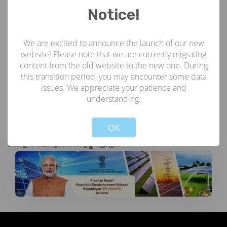
എന്നിവയും തദ്ദേശീയമായി നിർമ്മിക്കണം. .സിഎഫ്എ 30% ആയിരിക്കും,
Notice!
സംസ്ഥാന ഗവൺമെന്റ് കുറഞ്ഞത് 30% സബ്സിഡി നൽകണം; ബാക്കി
40% കർഷകർ നൽകും.
We are excited to announce the launch of our new
PM KUSUM ഘടക ബി പദ്ധതിയുടെ മാർഗ്ഗനിർദ്ദേശങ്ങൾ
website! Please note that we are currently migrating
PM KUSUM ഘടകത്തിന്റെ മാർഗ്ഗനിർദ്ദേശങ്ങൾ C
content from the old website to the new one. During
[ബാനർ പേജ്]
this transition period, you may encounter some data
കാർഷിക പമ്പുകൾ സോളാറിലേക്ക് മാറ്റുന്ന പദ്ധതി
issues. We appreciate your patience and
അപേക്ഷകളുടെ കാലാവധി കഴിഞ്ഞു
understanding.
PMKUSUM
Not valid!
!
ഘടകം
OK
സോളാർ ഫോട്ടോവോൾട്ടെയ്ക് പ്രോഗ്രാം