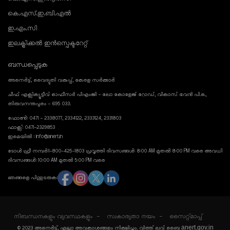
കെ.എസ്.ഇ.ബി.എൽ
ഇ.എം.സി
ഇലക്ട്രിക്കൽ ഇൻസ്പെക്ടറേറ്റ്
ബന്ധപ്പെടുക
അനെർട്ട്, വൈദ്യുതി വകുപ്പ്, കേരള സർക്കാർ
ചീഫ് എക്സിക്യൂട്ടീവ് ഓഫീസർ പിഎംജി - ലോ കോളേജ് റോഡ്, വികാസ് ഭവൻ പി.ഒ.,
തിരുവനന്തപുരം - 695 033.
ഫോൺ: 0471 - 2338077, 2334122, 2333124, 2331803
ഫാക്സ്: 0471-2329853
ഇമെയിൽ : info@anert.in
ടോൾ ഫ്രീ നമ്പർ:1-800-425-1803 പ്രവൃത്തി ദിവസങ്ങൾ: 8:00 AM മുതൽ 8:00 PM വരെ അവധി
ദിവസങ്ങൾ: 10:00 AM മുതൽ 5:00 PM വരെ
ഞങ്ങളെ പിന്തുടരുക:
നിബന്ധനകളും വ്യവസ്ഥകളും
സ്വകാര്യതാ നയം
സൈറ്റ്മാപ്പ്
anert.gov.in
© 2023 അനെർട്ട്, എല്ലാ അവകാശങ്ങളും നിക്ഷിപ്തം. വിത്ത് ലവ് ബൈ