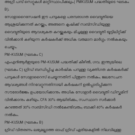
അഗ്രി പമ്പ് സെറ്റുകൾ മാറ്റിസ്ഥാപിക്കലും.( PMKUSUM പദ്ധതിയുടെ ഘടകം
B).
സോളാറൈസേഷൻ ഈ പമ്പുകളെ പരമ്പരാഗത വൈദ്യുതിയെ
ആശ്രയിക്കുന്നത് കുറയ്ക്കും, അങ്ങനെ കൃഷിക്ക് സബ്‌സിഡിയുള്ള
വൈദ്യുതിയുടെ ആവശ്യകത കുറയ്ക്കുകയും മിച്ചമുള്ള വൈദ്യുതി യൂട്ടിലിറ്റിക്ക്
വിൽക്കാൻ കഴിയുന്ന കർഷകർക്ക് അധിക വരുമാന മാർഗ്ഗം നൽകുകയും
ചെയ്യും.
PM-KUSUM (ഘടകം C)
എംഎൻആർഇയുടെ PM-KUSUM പദ്ധതിക്ക് കീഴിൽ, ഗവ. ഇന്ത്യയിലെ
(ഘടകം C) ഗ്രിഡ് ബന്ധിപ്പിച്ച കാർഷിക പമ്പുള്ള വ്യക്തിഗത കർഷകർക്ക്
പമ്പുകൾ സോളാറൈസ് ചെയ്യുന്നതിന് പിന്തുണ നൽകും. ജലസേചന
ആവശ്യങ്ങൾ നിറവേറ്റുന്നതിനായി കർഷകന് ഉൽപ്പാദിപ്പിക്കുന്ന
സൗരോർജ്ജം ഉപയോഗിക്കാനും അധിക സോളാർ വൈദ്യുതി ഡിസ്കമിന്
വിൽക്കാനും കഴിയും. CFA 30% ആയിരിക്കും, സംസ്ഥാന സർക്കാർ
കുറഞ്ഞത് 30% സബ്‌സിഡി നൽകേണ്ടിവരും; ബാക്കി 40% കർഷകർ
നൽകും.
PM-KUSUM (ഘടകം B)
ഗ്രിഡ് വിതരണം ലഭ്യമല്ലാത്ത ഓഫ് ഗ്രിഡ് ഏരിയകളിൽ നിലവിലുള്ള