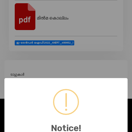
മിൽമ കൊല്ലം
ഇ-ടെൻഡർ ഐഡി:2022_ANERT_489852_1
ടാഗുകൾ
ഞങ്ങളേക്കുറിച്ച്
Notice!