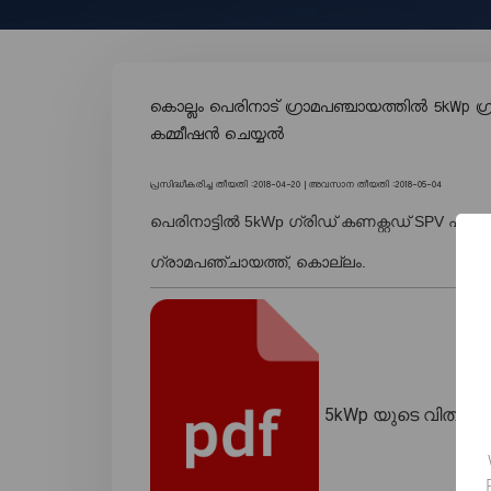
കൊല്ലം പെരിനാട് ഗ്രാമപഞ്ചായത്തിൽ 5kWp ഗ്ര
കമ്മീഷൻ ചെയ്യൽ
പ്രസിദ്ധീകരിച്ച തീയതി :2018-04-20 |
അവസാന തീയതി :2018-05-04
പെരിനാട്ടിൽ 5kWp ഗ്രിഡ് കണക്റ്റഡ് SPV പവ
ഗ്രാമപഞ്ചായത്ത്, കൊല്ലം.
5kWp യുടെ വിതരണ