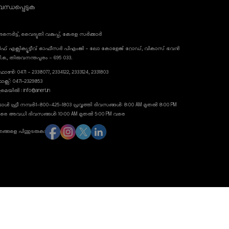
ന്ധപ്പെടുക
നെർട്ട്, വൈദ്യുതി വകുപ്പ്, കേരള സർക്കാർ
ീഫ് എക്സിക്യൂട്ടീവ് ഓഫീസർ പിഎംജി - ലോ കോളേജ് റോഡ്, വികാസ് ഭവൻ
ി.ഒ., തിരുവനന്തപുരം - 695 033.
ോൺ: 0471 - 2338077, 2334122, 2333124, 2331803
ാക്സ്: 0471-2329853
മെയിൽ : info@anert.in
ോൾ ഫ്രീ നമ്പർ:1-800-425-1803 പ്രവൃത്തി ദിവസങ്ങൾ: 8:00 AM മുതൽ 8:00 PM
രെ അവധി ദിവസങ്ങൾ: 10:00 AM മുതൽ 5:00 PM വരെ
ങ്ങളെ പിന്തുടരുക:
anert.gov.in
23 അനെർട്ട്, എല്ലാ അവകാശങ്ങളും നിക്ഷിപ്തം. വിത്ത് ലവ് ബൈ