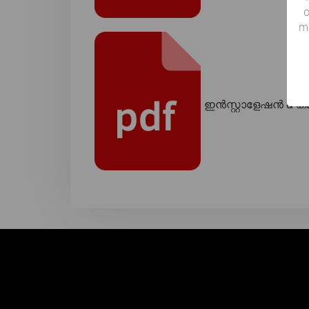
o
m
ഇൻസ്റ്റാളേഷൻ & 