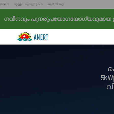
ഗാലറി
മറ്റുള്ളവ പ്രോഗ്രാമുകൾ
ആർ ടി ഐ
നവീനവും പുനരുപയോഗയോഗ്യവുമായ ഊ
ക
5kWp
വ