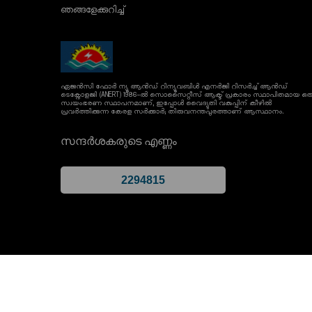
ഞങ്ങളേക്കുറിച്ച്
ഏജൻസി ഫോർ ന്യൂ ആൻഡ് റിന്യൂവബിൾ എനർജി റിസർച്ച് ആൻഡ്
ടെക്നോളജി (ANERT) 1986-ൽ സൊസൈറ്റീസ് ആക്ട് പ്രകാരം സ്ഥാപിതമായ ഒര
സ്വയംഭരണ സ്ഥാപനമാണ്, ഇപ്പോൾ വൈദ്യുതി വകുപ്പിന് കീഴിൽ
പ്രവർത്തിക്കുന്ന കേരള സർക്കാർ; തിരുവനന്തപുരത്താണ് ആസ്ഥാനം.
സന്ദർശകരുടെ എണ്ണം
നിബന്ധനകളും വ്യവസ്ഥകളും
സ്വകാര്യതാ നയം
സൈറ്റ്മാപ്