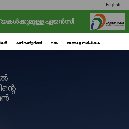
English
്യകൾക്കുമുള്ള ഏജൻസി
ടികൾ
കൺസൾട്ടൻസി
നയം
ഞങ്ങളെ സമീപിക്കുക
ിൽ
ിന്റെ
ഷൻ