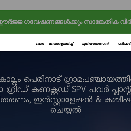
ർജ്ജ ഗവേഷണങ്ങൾക്കും സാങ്കേതിക വിദ
ഹോം
ഞങ്ങളെക്കുറിച്ച്
പുതിയതെന്താണ്
പരിപാ
ൊല്ലം പെരിനാട് ഗ്രാമപഞ്ചായത്ത
 ഗ്രിഡ് കണക്റ്റഡ് SPV പവർ പ്ലാന്റ
ിതരണം, ഇൻസ്റ്റാളേഷൻ & കമ്മീ
ചെയ്യൽ