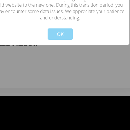
ld website to the new one. During this transition period, you
ay encounter some data issues. We appreciate your patience
and understanding.
!
Not valid!
OK
കമ്മീഷൻ ചെയ്യൽ