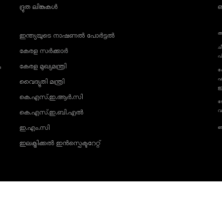
ദ്രുത ലിങ്കുകൾ
ബ
അ
ഇന്ത്യയുടെ നാഷണൽ പോർട്ടൽ
ച
കേരള സർക്കാർ
പ
കേരള മുഖ്യമന്ത്രി
ു
ഫ
ഫ
വൈദ്യുതി മന്ത്രി
ഇ
കെ.എസ്.ഇ.ആർ.സി
ട
വ
കെ.എസ്.ഇ.ബി.എൽ
ഇ.എം.സി
ഞ
ഇലക്ട്രിക്കൽ ഇൻസ്പെക്ടറേറ്റ്
പ്
© 20