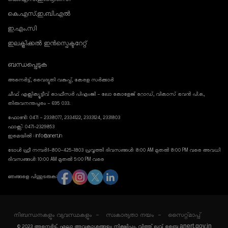
കെ.എസ്.ഇ.ബി.എൽ
ഇ.എം.സി
ഇലക്ട്രിക്കൽ ഇൻസ്പെക്ടറേറ്റ്
ബന്ധപ്പെടുക
അനെർട്ട്, വൈദ്യുതി വകുപ്പ്, കേരള സർക്കാർ
ചീഫ് എക്സിക്യൂട്ടീവ് ഓഫീസർ പിഎംജി - ലോ കോളേജ് റോഡ്, വികാസ് ഭവൻ പി.ഒ.,
തിരുവനന്തപുരം - 695 033.
ഫോൺ: 0471 - 2338077, 2334122, 2333124, 2331803
ഫാക്സ്: 0471-2329853
ഇമെയിൽ : info@anert.in
ടോൾ ഫ്രീ നമ്പർ:1-800-425-1803 പ്രവൃത്തി ദിവസങ്ങൾ: 8:00 AM മുതൽ 8:00 PM വരെ അവധി
ദിവസങ്ങൾ: 10:00 AM മുതൽ 5:00 PM വരെ
ഞങ്ങളെ പിന്തുടരുക:
നിബന്ധനകളും വ്യവസ്ഥകളും
സ്വകാര്യതാ നയം
സൈറ്റ്മാപ്പ്
anert.gov.in
© 2023 അനെർട്ട്, എല്ലാ അവകാശങ്ങളും നിക്ഷിപ്തം. വിത്ത് ലവ് ബൈ